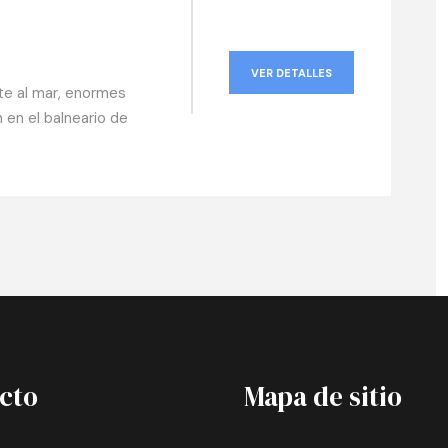
VER DETALLES
nte al mar, enormes
 en el balneario de
cto
Mapa de sitio