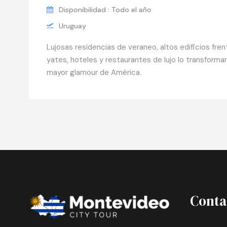
Disponibilidad : Todo el año
Uruguay
Lujosas residencias de veraneo, altos edificios fre
yates, hoteles y restaurantes de lujo lo transforman
mayor glamour de América.
Conta