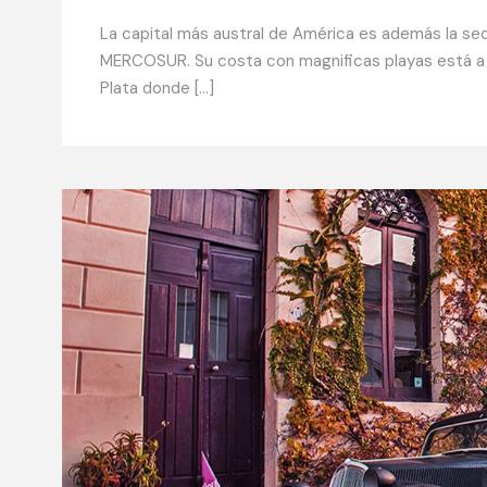
La capital más austral de América es además la sed
MERCOSUR. Su costa con magnificas playas está a or
Plata donde […]