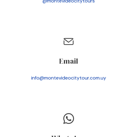
@montevideocitytours
Email
info@montevideocitytour.com.uy