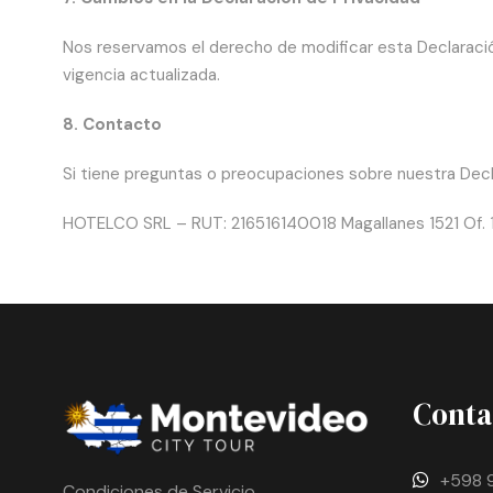
Nos reservamos el derecho de modificar esta Declaració
vigencia actualizada.
8. Contacto
Si tiene preguntas o preocupaciones sobre nuestra Decl
HOTELCO SRL – RUT: 216516140018 Magallanes 1521 Of. 
Conta
+598 
Condiciones de Servicio