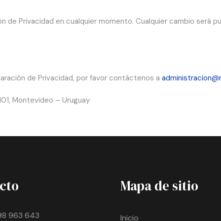
n de Privacidad en cualquier momento. Cualquier cambio será pu
aración de Privacidad, por favor contáctenos a
administracion@
101, Montevideo – Uruguay
cto
Mapa de sitio
98 963 643
Inicio