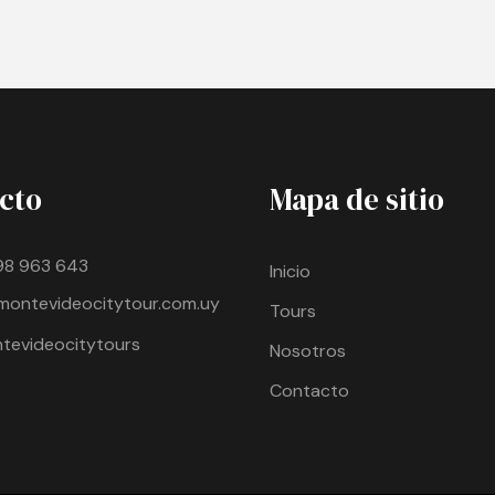
cto
Mapa de sitio
98 963 643
Inicio
montevideocitytour.com.uy
Tours
evideocitytours
Nosotros
Contacto