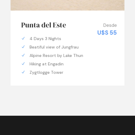
Punta del Este
Desde
U$S 55
4 Days 3 Nights
Beatiful view of Jungfrau
Alpine Resort by Lake Thun
Hiking at Engadin
Zygtlogge Tower