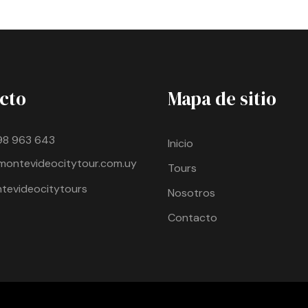
cto
Mapa de sitio
98 963 643
Inicio
montevideocitytour.com.uy
Tours
evideocitytours
Nosotros
Contacto