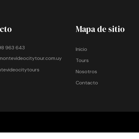
cto
Mapa de sitio
98 963 643
Inicio
montevideocitytour.com.uy
Tours
evideocitytours
Nosotros
Contacto