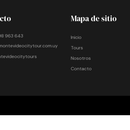
cto
Mapa de sitio
98 963 643
Inicio
montevideocitytour.com.uy
Tours
evideocitytours
Nosotros
Contacto