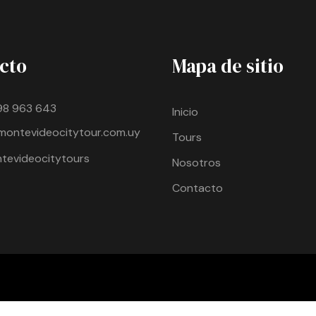
cto
Mapa de sitio
98 963 643
Inicio
montevideocitytour.com.uy
Tours
evideocitytours
Nosotros
Contacto