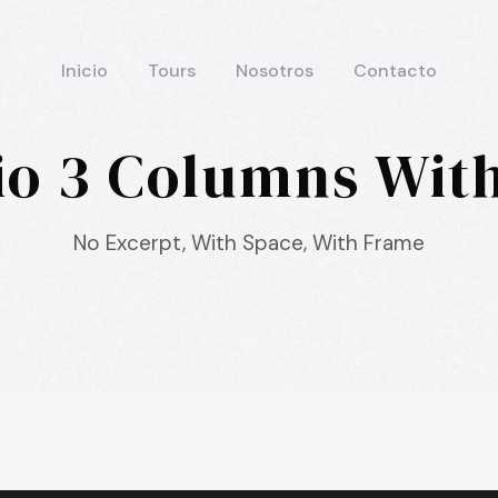
Inicio
Tours
Nosotros
Contacto
lio 3 Columns Wit
No Excerpt, With Space, With Frame